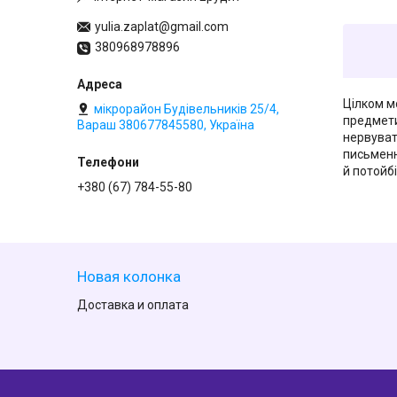
yulia.zaplat@gmail.com
380968978896
Цілком м
мікрорайон Будівельників 25/4,
предмети
Вараш 380677845580, Україна
нервуват
письменн
й потойбі
+380 (67) 784-55-80
Новая колонка
Доставка и оплата