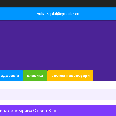
yulia.zaplat@gmail.com
здоров'я
класика
весільні аксесуари
впаде темрява Стівен Кінг