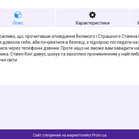
Опис
Характеристики
ожливо, що, прочитавши оповідання Великого і Страшного Стівена К
 довкола себе, аби почуватися в безпеці, з підозрою поглядати на 
ися через телефонні дзвінки. Проте ніщо не зможе вам завадити 
ика. Стівен Кінг дивує, шокує та захоплює проникненням у найглиб
чні світи.
Сайт створений на маркетплейсі
Prom.ua