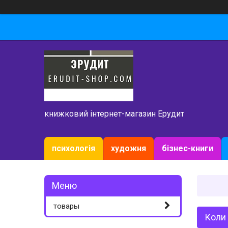
книжковий інтернет-магазин Ерудит
психологія
художня
бізнес-книги
товары
Коли 