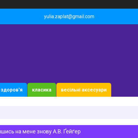
yulia.zaplat@gmail.com
здоров'я
класика
весільні аксесуари
шись на мене знову А.В. Ґейґер