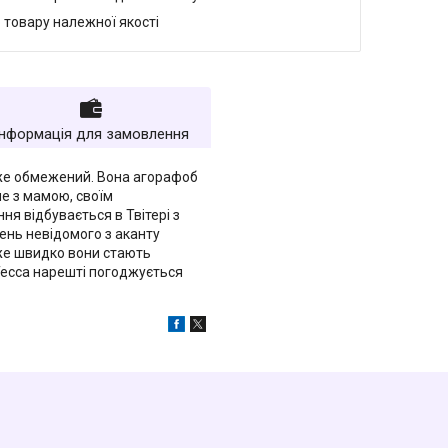
 товару належної якості
Інформація для замовлення
дуже обмежений. Вона агорафоб
ше з мамою, своїм
ня відбувається в Твітері з
ень невідомого з аканту
уже швидко вони стають
 Тесса нарешті погоджується