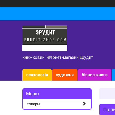
книжковий інтернет-магазин Ерудит
психологія
художня
бізнес-книги
товары
Підпи