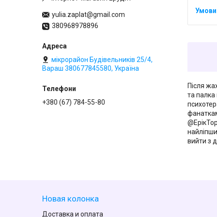
yulia.zaplat@gmail.com
380968978896
мікрорайон Будівельників 25/4,
Вараш 380677845580, Україна
Після жа
та палка
+380 (67) 784-55-80
психотера
фанаткам
@ЕрiкТор
найліпши
вийти з 
Новая колонка
Доставка и оплата