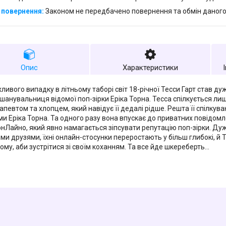
Законом не передбачено повернення та обмін даного
Опис
Характеристики
хливого випадку в літньому таборі світ 18-річної Тесси Гарт став 
 шанувальниця відомої поп-зірки Ерiка Торна. Тесса спілкується ли
певтом та хлопцем, який навідує її дедалі рідше. Решта її спілкуван
и Ерiка Торна. Та одного разу вона впускає до приватних повідомл
нЛайно, який явно намагається зіпсувати репутацію поп-зірки. Д
ми друзями, їхні онлайн-стосунки переростають у більш глибокі, й
дому, аби зустрітися зі своїм коханням. Та все йде шкереберть…