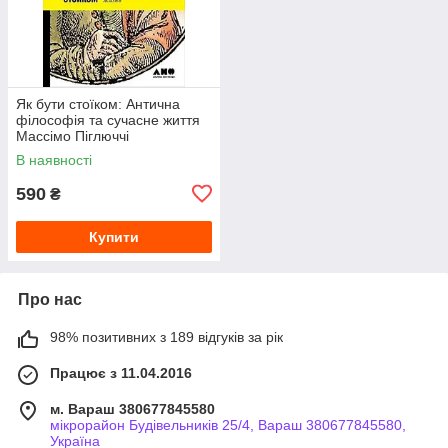
Як бути стоїком: Антична
філософія та сучасне життя
Массімо Піглюччі
В наявності
590
₴
Купити
Про нас
98% позитивних з 189 відгуків за рік
Працює з 11.04.2016
м. Вараш 380677845580
мікрорайон Будівельників 25/4, Вараш 380677845580,
Україна