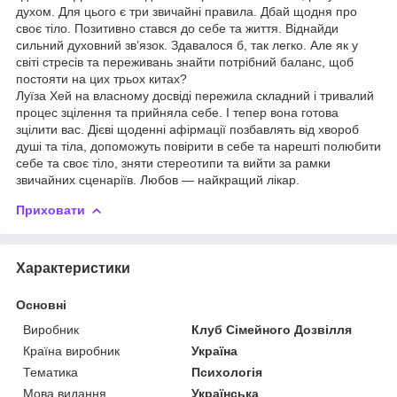
духом. Для цього є три звичайні правила. Дбай щодня про
своє тіло. Позитивно стався до себе та життя. Віднайди
сильний духовний зв’язок. Здавалося б, так легко. Але як у
світі стресів та переживань знайти потрібний баланс, щоб
постояти на цих трьох китах?
Луїза Хей на власному досвіді пережила складний і тривалий
процес зцілення та прийняла себе. І тепер вона готова
зцілити вас. Дієві щоденні афірмації позбавлять від хвороб
душі та тіла, допоможуть повірити в себе та нарешті полюбити
себе та своє тіло, зняти стереотипи та вийти за рамки
звичайних сценаріїв. Любов — найкращий лікар.
Приховати
Характеристики
Основні
Виробник
Клуб Сімейного Дозвілля
Країна виробник
Україна
Тематика
Психологія
Мова видання
Українська