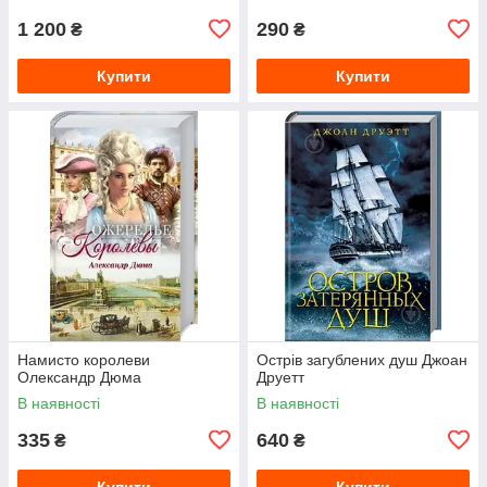
1 200
290
₴
₴
Купити
Купити
Намисто королеви
Острів загублених душ Джоан
Олександр Дюма
Друетт
В наявності
В наявності
335
640
₴
₴
Купити
Купити