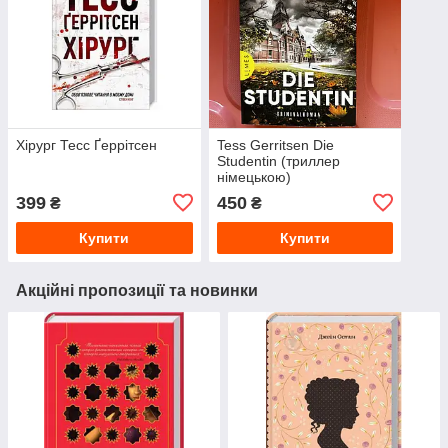
Хірург Тесс Ґеррітсен
Tess Gerritsen Die
Studentin (триллер
німецькою)
399
450
₴
₴
Купити
Купити
Акційні пропозиції та новинки