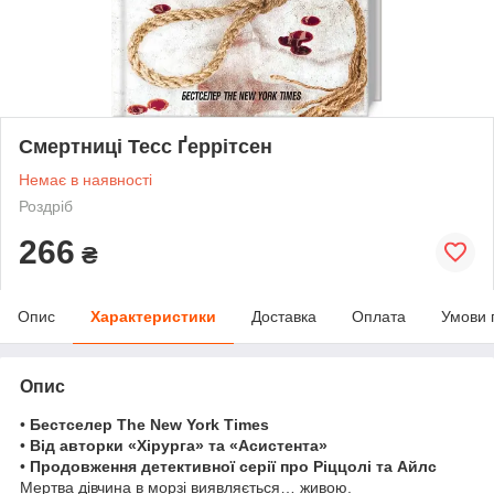
Смертниці Тесс Ґеррітсен
Немає в наявності
Роздріб
266
₴
Опис
Характеристики
Доставка
Оплата
Умови 
Опис
•
Бестселер The New York Times
•
Від авторки «Хірурга» та «Асистента»
•
Продовження детективної серії про Ріццолі та Айлс
Мертва дівчина в морзі виявляється… живою.