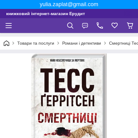
yulia.zaplat@gmail.com
книжковий інтернет-магазин Ерудит
Товари та послуги
Романи і детективи
Смертниці Тес