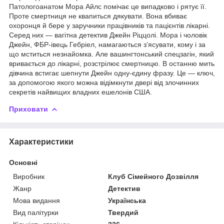
Патологоанатом Мора Айлс помічає це випадково і рятує її.
Проте смертниця не квапиться дякувати. Вона вбиває
охоронця й бере у заручники працівників та пацієнтів лікарні.
Серед них — вагітна детектив Джейн Ріццолі. Мора і чоловік
Джейн, ФБР-івець Гебріел, намагаються з’ясувати, кому і за
що мститься незнайомка. Але вашингтонський спецзагін, який
вривається до лікарні, розстрілює смертницю. В останню мить
дівчина встигає шепнути Джейн одну-єдину фразу. Це — ключ,
за допомогою якого можна відімкнути двері від злочинних
секретів найвищих владних ешелонів США.
Приховати
Характеристики
Основні
Виробник
Клуб Сімейного Дозвілля
Жанр
Детектив
Мова видання
Українська
Вид палітурки
Твердий