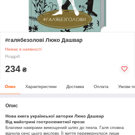
#галябезолові Люко Дашвар
Немає в наявності
Роздріб
234
₴
Опис
Характеристики
Доставка
Оплата
Умови п
Опис
Нова книга української авторки Люко Дашвар
Від майстрині гостросюжетної прози
Благими намірами вимощений шлях до пекла. Галя сповна
відчула сенс цього вислову. Її життя перевернулося лише