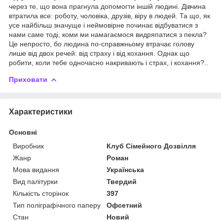
через те, що вона прагнула допомогти іншій людині. Дівчина
втратила все: роботу, чоловіка, друзів, віру в людей. Та що, як
усе найбільш значуще і неймовірне починає відбуватися з
нами саме тоді, коми ми намагаємося видряпатися з пекла?
Це непросто, бо людина по-справжньому втрачає голову
лише від двох речей: від страху і від кохання. Однак що
робити, коли тебе одночасно накривають і страх, і кохання?..
Приховати
Характеристики
Основні
Виробник
Клуб Сімейного Дозвілля
Жанр
Роман
Мова видання
Українська
Вид палітурки
Твердий
Кількість сторінок
397
Тип поліграфічного паперу
Офсетний
Стан
Новий