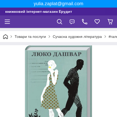
yulia.zaplat@gmail.com
книжковий інтернет-магазин Ерудит
Товари та послуги
Сучасна художня література
#гал