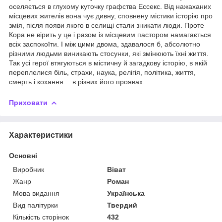
оселяється в глухому куточку графства Ессекс. Від нажаханих
місцевих жителів вона чує дивну, сповнену містики історію про
змія, після появи якого в селищі стали зникати люди. Проте
Кора не вірить у це і разом із місцевим пастором намагається
всіх заспокоїти. І між цими двома, здавалося б, абсолютно
різними людьми виникають стосунки, які змінюють їхні життя.
Так усі герої втягуються в містичну й загадкову історію, в якій
переплелися біль, страхи, наука, релігія, політика, життя,
смерть і кохання… в різних його проявах.
Приховати
Характеристики
Основні
Виробник
Віват
Жанр
Роман
Мова видання
Українська
Вид палітурки
Твердий
Кількість сторінок
432