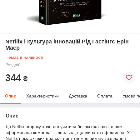
Netflix і культура інновацій Рід Гастінгс Ерін
Маєр
Немає в наявності
Роздріб
344
₴
Опис
Характеристики
Доставка
Оплата
Умови п
Опис
До Netflix щороку хоче долучитися безліч фахівців, а вже
сформована команда — лояльна, щаслива та ефективна. У
Netflix немає чітких правил, проте кожен виконує завдання