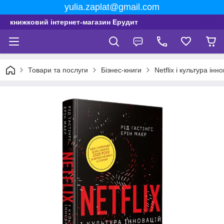
yulia.zaplat@gmail.com
книжковий інтернет-магазин Ерудит
Товари та послуги
Бізнес-книги
Netflix і культура інн