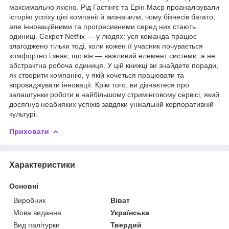
максимально якісно. Рід Гастінгс та Ерін Маєр проаналізували
історію успіху цієї компанії й визначили, чому бізнесів багато,
але інноваційними та прогресивними серед них стають
одиниці. Секрет Netflix — у людях: уся команда працює
злагоджено тільки тоді, коли кожен її учасник почувається
комфортно і знає, що він — важливий елемент системи, а не
абстрактна робоча одиниця. У цій книжці ви знайдете поради,
як створити компанію, у якій хочеться працювати та
впроваджувати інновації. Крім того, ви дізнаєтеся про
залаштунки роботи в найбільшому стримінговому сервісі, який
досягнув неабияких успіхів завдяки унікальній корпоративній
культурі.
Приховати
Характеристики
Основні
Виробник
Віват
Мова видання
Українська
Вид палітурки
Твердий