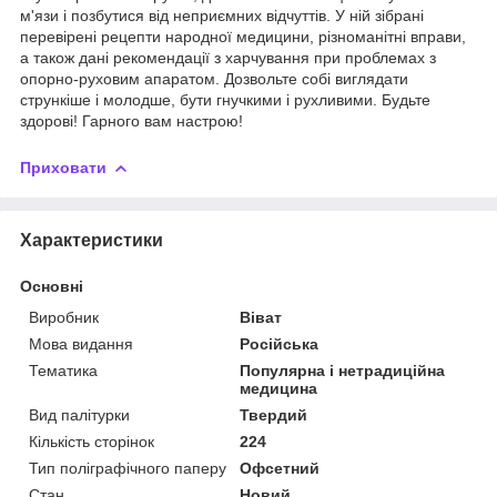
м'язи і позбутися від неприємних відчуттів. У ній зібрані
перевірені рецепти народної медицини, різноманітні вправи,
а також дані рекомендації з харчування при проблемах з
опорно-руховим апаратом. Дозвольте собі виглядати
стрункіше і молодше, бути гнучкими і рухливими. Будьте
здорові! Гарного вам настрою!
Приховати
Характеристики
Основні
Виробник
Віват
Мова видання
Російська
Тематика
Популярна і нетрадиційна
медицина
Вид палітурки
Твердий
Кількість сторінок
224
Тип поліграфічного паперу
Офсетний
Стан
Новий