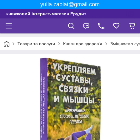
yulia.zaplat@gmail.com
книжковий інтернет-магазин Ерудит
Товари та послуги
Книги про здоров'я
Зміцнюємо суг