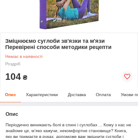
Зміцнюємо суглоби зв'язки та м'язи
Перевірені способи методики рецепти
Немає в наявності
Роздріб
104
₴
Опис
Характеристики
Доставка
Оплата
Умови п
Опис
Періодично виникають болі в спині і суглобах ... Кому з нас не
знайоме це, м'яко кажучи, некомфортне становище? Книга,
яку ви тримаєте в руках, допоможе вам зміцнити суглоби і