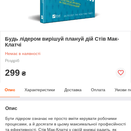
Будь лідером вирішуй плануй дій Стів Мак-
Клатчі
Немає в наявності
Роздріб
299
₴
Опис
Характеристики
Доставка
Оплата
Умови п
Опис
Бути лідером означає не просто вміти керувати робочими
процесами, а й досягати в цьому максимальної професійності
та ефективності. Стів Мак-Клатчі у своїй книжці радить, як