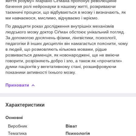
життя розуму» Маріано Сіґмана пропонує революційне
бачення ролі нейронауки в нашому житті, розкриваючи
таємничі процеси, що відбуваються в мозку і визначають, як
ми навчаємося, мислимо, відчуваємо і мріємо.
По двадцяти роках дослідження внутрішніх механізмів
людського мозку доктор Сіґман обстоює унікальний погляд.
За допомогою досягнень фізики, лінгвістики, психології,
педагогіки й інших дисциплін він намагається пояснити, чому
в людей, що розмовляють кількома мовами, рідше
розвивається деменція, як новонароджені, ще не вміючи
говорити, розрізняють добро і зло, а також як «прочитати»
думки пацієнтів у вегетативному стані, розшифровуючи
показники активності їхнього мозку.
Приховати
Характеристики
Основні
Виробник
Віват
Тематика
Психологія