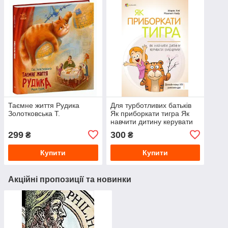
Таємне життя Рудика
Для турботливих батьків
Золотковська Т.
Як приборкати тигра Як
навчити дитину керувати
емоціями
299
300
₴
₴
Купити
Купити
Акційні пропозиції та новинки