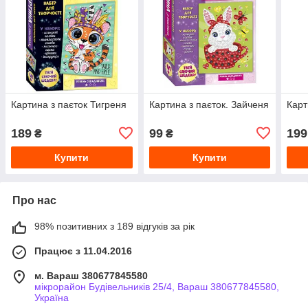
Картина з паєток Тигреня
Картина з паєток. Зайченя
Карт
189
99
199
₴
₴
Купити
Купити
Про нас
98% позитивних з 189 відгуків за рік
Працює з 11.04.2016
м. Вараш 380677845580
мікрорайон Будівельників 25/4, Вараш 380677845580,
Україна