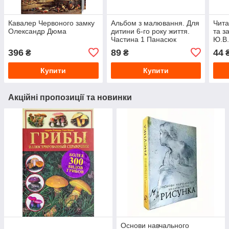
Кавалер Червоного замку
Альбом з малювання. Для
Чита
Олександр Дюма
дитини 6-го року життя.
та з
Частина 1 Панасюк
Ю.В
396
89
44
₴
₴
Купити
Купити
Акційні пропозиції та новинки
Основи навчального