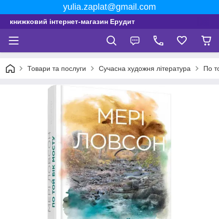
yulia.zaplat@gmail.com
книжковий інтернет-магазин Ерудит
Товари та послуги
Сучасна художня література
По т