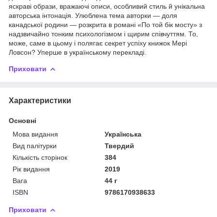
яскраві образи, вражаючі описи, особливий стиль й унікальна
авторська інтонація. Улюблена тема авторки — доля
канадської родини — розкрита в романі «По той бік мосту» з
надзвичайно тонким психологізмом і щирим співчуттям. То,
може, саме в цьому і полягає секрет успіху книжок Мері
Ловсон? Уперше в українському перекладі.
Приховати
Характеристики
Основні
Мова видання
Українська
Вид палітурки
Твердий
Кількість сторінок
384
Рік видання
2019
Вага
44 г
ISBN
9786170938633
Приховати