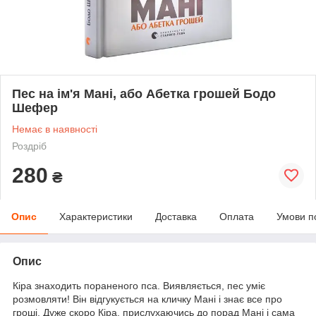
Пес на ім'я Мані, або Абетка грошей Бодо
Шефер
Немає в наявності
Роздріб
280
₴
Опис
Характеристики
Доставка
Оплата
Умови п
Опис
Кіра знаходить пораненого пса. Виявляється, пес уміє
розмовляти! Він відгукується на кличку Мані і знає все про
гроші. Дуже скоро Кіра, прислухаючись до порад Мані і сама