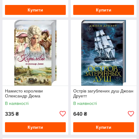
Купити
Купити
Намисто королеви
Острів загублених душ Джоан
Олександр Дюма
Друетт
В наявності
В наявності
335
640
₴
₴
Купити
Купити