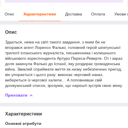
Опис
Характеристики
Доставка
Оплата
Умови 
Опис
Здається, нема на світі такого завдання, з яким би не
впорався агент Лоренсо Фалько, головний герой шпигунської
трилогії іспанського журналіста, письменника і колишнього
військового кореспондента Артуро Переса-Реверте. От і зараз
доля закинула Фалько до Іспанії, яку роздирає громадянська
війна. Звиклий сприймати життя як низку небезпечних пригод,
він упорається і цього разу: виконає черговий наказ,
вибереться із чергової халепи… А поповнивши свій
донжуанський список, зрозуміє, що нарешті зустрів свою жінку.
Приховати
Характеристики
Основні атрибути