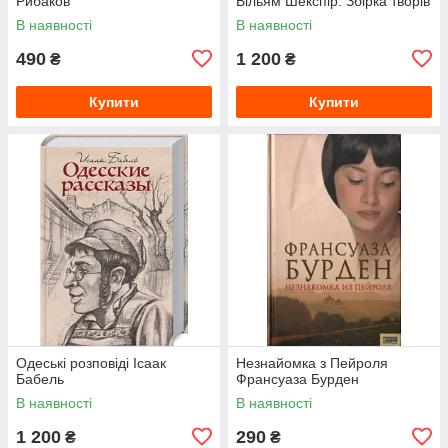
Рибаков
Вільям Шекспір. Збірка творів
В наявності
В наявності
490
1 200
₴
₴
Купити
Купити
Одеські розповіді Ісаак
Незнайомка з Пейроля
Бабель
Франсуаза Бурден
В наявності
В наявності
1 200
290
₴
₴