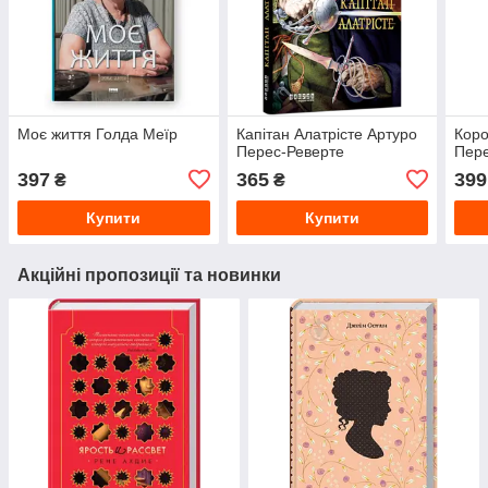
Моє життя Голда Меїр
Капітан Алатрісте Артуро
Коро
Перес-Реверте
Пере
397
365
399
₴
₴
Купити
Купити
Акційні пропозиції та новинки