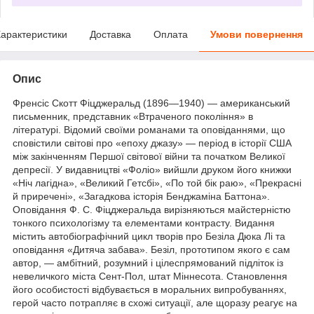
арактеристики
Доставка
Оплата
Умови повернення
Опис
Френсіс Скотт Фіцджеральд (1896—1940) — американський
письменник, представник «Втраченого покоління» в
літературі. Відомий своїми романами та оповіданнями, що
сповістили світові про «епоху джазу» — період в історії США
між закінченням Першої світової війни та початком Великої
депресії. У видавництві «Фоліо» вийшли друком його книжки
«Ніч лагідна», «Великий Гетсбі», «По той бік раю», «Прекрасні
й приречені», «Загадкова історія Бенджаміна Баттона».
Оповідання Ф. С. Фіцджеральда вирізняються майстерністю
тонкого психологізму та елементами контрасту. Видання
містить автобіографічний цикл творів про Безіла Дюка Лі та
оповідання «Дитяча забава». Безіл, прототипом якого є сам
автор, — амбітний, розумний і цілеспрямований підліток із
невеличкого міста Сент-Пол, штат Міннесота. Становлення
його особистості відбувається в моральних випробуваннях,
герой часто потрапляє в схожі ситуації, але щоразу реагує на