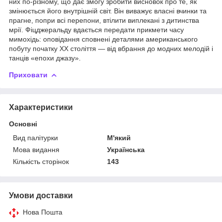
них по-різному, що дає змогу зробити висновок про те, як
змінюється його внутрішній світ. Він виважує власні вчинки та
прагне, попри всі перепони, втілити виплекані з дитинства
мрії. Фіцджеральду вдається передати прикмети часу
мимохідь: оповідання сповнені деталями американського
побуту початку XX століття — від вбрання до модних мелодій і
танців «епохи джазу».
Приховати
Характеристики
Основні
Вид палітурки
М'який
Мова видання
Українська
Кількість сторінок
143
Умови доставки
Нова Пошта