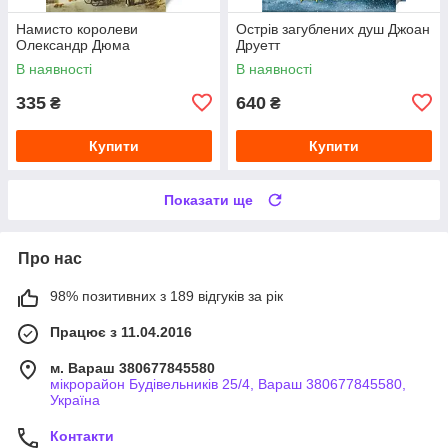
Намисто королеви
Острів загублених душ Джоан
Олександр Дюма
Друетт
В наявності
В наявності
335
640
₴
₴
Купити
Купити
Показати ще
Про нас
98% позитивних з 189 відгуків за рік
Працює з 11.04.2016
м. Вараш 380677845580
мікрорайон Будівельників 25/4, Вараш 380677845580,
Україна
Контакти