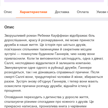
Опис
Характеристики
Доставка
Оплата
Умови 
Опис
Зворушливий роман Ребекки Кауффман відображає біль
дорослішання, красу й розчарування, які може принести
дружба в наше життя. Це історія про шістьох друзів,
пов’язаних спільними таємницями й секретним місцем
зустрічі — покинутим будинком Ґаннерів, чию назву вони
привласнили. Коли їм виповнилося шістнадцять, одна з дівчат,
Саллі, несподівано віддалилася й залишила компанію.
Звинувачуючи одне одного в руйнації дружби, Ґаннери
розходяться, так і не дізнавшись справжньої причини. Після
смерті Саллі вони, тридцятирічні чоловіки й жінки, збираються
разом. Зустріч знову об’єднує Ґаннерів, і тепер вони мають
осмислити причини розпаду дружби, віднайти істину й
прощення.
Оповідання переходить з дитинства у доросле життя,
спалахуючи різними спогадами про кожного з друзів. Це
прекрасно написана, пронизлива книга з чарівними