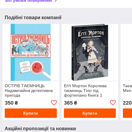
Всі умови повернення
Подібні товари компанії
ОСТРІВ ТАЄМНИЦЬ
Еґґі Мортон Королева
Таєм
Надзвичайна детективна
таємниць Тіло під
Міні
пригода
фортепіано Книга 1
350
365
220
₴
₴
Купити
Купити
Акційні пропозиції та новинки