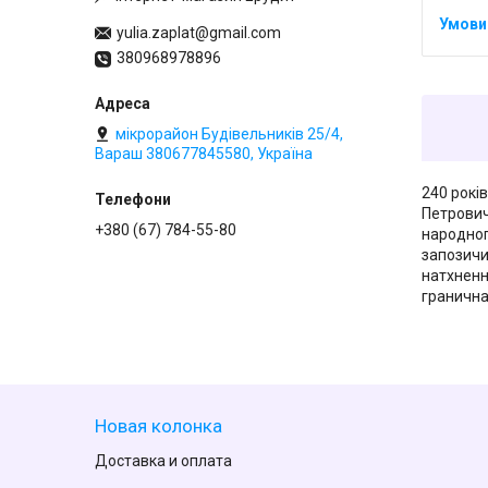
yulia.zaplat@gmail.com
380968978896
мікрорайон Будівельників 25/4,
Вараш 380677845580, Україна
240 рокі
Петрович
+380 (67) 784-55-80
народног
запозичи
натхненн
гранична
Новая колонка
Доставка и оплата