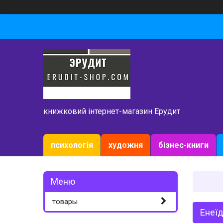
книжковий інтернет-магазин Ерудит
психологія
художня
бізнес-книги
товары
Енеїд