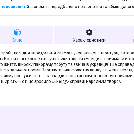
Законом не передбачено повернення та обмін даного
Опис
Характеристики
в пройшло з дня народження класика української літератури, автора 
а Котляревського. Уже сучасники творця «Енеїди» сприймали його 
о життя, широку панораму побуту та звичаїв українців. І це справ
в із класичної поеми Вергілія тільки сюжетну канву та імена герої
я йому послужила тогочасна дійсність і зовсім нові творчі прийоми.
 щирість — от що зробило «Енеїду» справді народним твором.