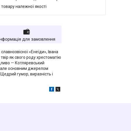
 товару належної якості
Інформація для замовлення
славнозвіcної «Енеїди», Івана
твір як свого роду хрестоматію
едливо — Котляревський
в, але основним джерелом
 Щедрий гумор, виразність і