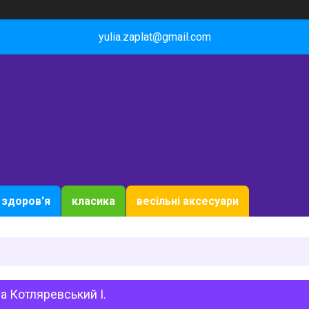
yulia.zaplat@gmail.com
здоров'я
класика
весільні аксесуари
а Котляревський І.