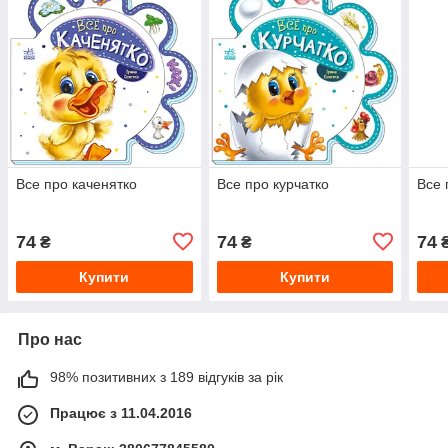
Все про каченятко
Все про курчатко
Все 
74
74
74
₴
₴
Купити
Купити
Про нас
98% позитивних з 189 відгуків за рік
Працює з 11.04.2016