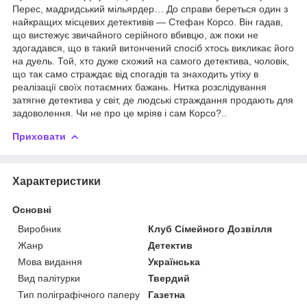
Перес, мадридський мільярдер… До справи береться один з
найкращих місцевих детективів — Стефан Корсо. Він гадав,
що вистежує звичайного серійного вбивцю, аж поки не
здогадався, що в такий витончений спосіб хтось викликає його
на дуель. Той, хто дуже схожий на самого детектива, чоловік,
що так само страждає від спогадів та знаходить утіху в
реалізації своїх потаємних бажань. Нитка розслідування
затягне детектива у світ, де людські страждання продають для
задоволення. Чи не про це мріяв і сам Корсо?..
Приховати
Характеристики
Основні
Виробник
Клуб Сімейного Дозвілля
Жанр
Детектив
Мова видання
Українська
Вид палітурки
Твердий
Тип поліграфічного паперу
Газетна