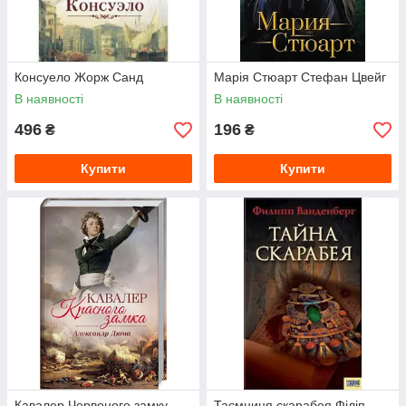
Консуело Жорж Санд
Марія Стюарт Стефан Цвейг
В наявності
В наявності
496
196
₴
₴
Купити
Купити
Кавалер Червоного замку
Таємниця скарабея Філіп