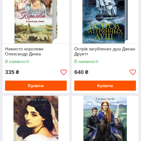
Намисто королеви
Острів загублених душ Джоан
Олександр Дюма
Друетт
В наявності
В наявності
335
640
₴
₴
Купити
Купити