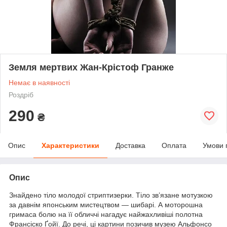
Земля мертвих Жан-Крістоф Гранже
Немає в наявності
Роздріб
290
₴
Опис
Характеристики
Доставка
Оплата
Умови 
Опис
Знайдено тіло молодої стриптизерки. Тіло зв’язане мотузкою
за давнім японським мистецтвом — шибарі. А моторошна
гримаса болю на її обличчі нагадує найжахливіші полотна
Франсіско Ґойї. До речі, ці картини позичив музею Альфонсо