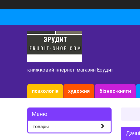
книжковий інтернет-магазин Ерудит
психологія
художня
бізнес-книги
товары
Дачні