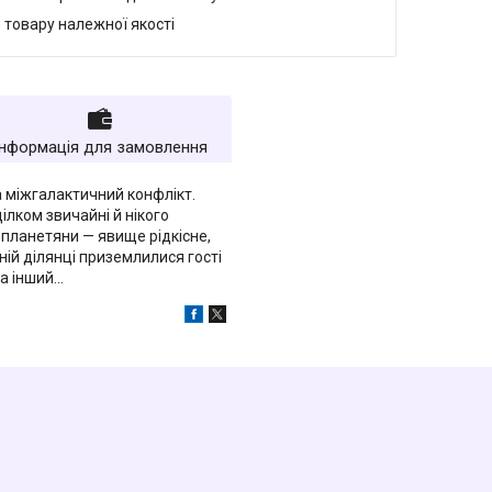
 товару належної якості
Інформація для замовлення
а міжгалактичний конфлікт.
лком звичайні й нікого
опланетяни — явище рідкісне,
ній ділянці приземлилися гості
 інший...