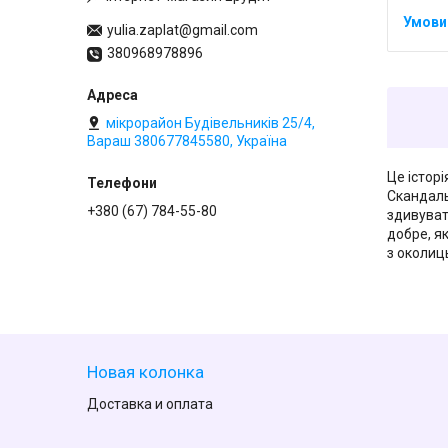
yulia.zaplat@gmail.com
380968978896
мікрорайон Будівельників 25/4,
Вараш 380677845580, Україна
Це істор
Скандаль
+380 (67) 784-55-80
здивуват
добре, я
з околиц
Новая колонка
Доставка и оплата