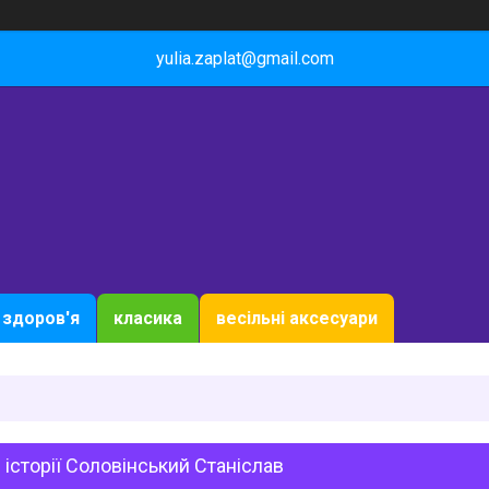
yulia.zaplat@gmail.com
здоров'я
класика
весільні аксесуари
 історії Соловінський Станіслав