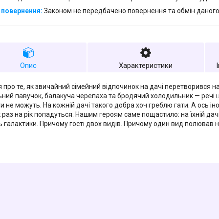
Законом не передбачено повернення та обмін даного
Опис
Характеристики
ія про те, як звичайний сімейний відпочинок на дачі перетворився н
ний павучок, балакуча черепаха та бродячий холодильник — речі ці
и не можуть. На кожній дачі такого добра хоч греблю гати. А ось ін
к раз на рік попадуться. Нашим героям саме пощастило: на їхній дач
ь галактики. Причому гості двох видів. Причому один вид полював на