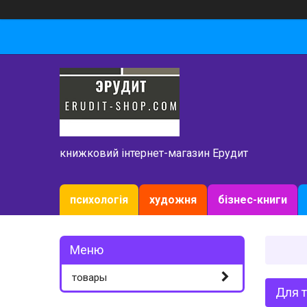
книжковий інтернет-магазин Ерудит
психологія
художня
бізнес-книги
товары
Для т