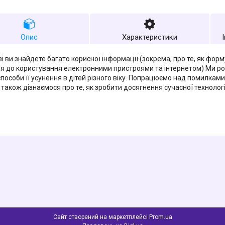
Опис
Характеристики
изі ви знайдете багато корисної інформації (зокрема, про те, як фо
я до користування електронними пристроями та інтернетом) Ми р
способи її усунення в дітей різного віку. Попрацюємо над помилкам
а також дізнаємося про те, як зробити досягнення сучасної технолог
Сайт створений на маркетплейсі
Prom.ua