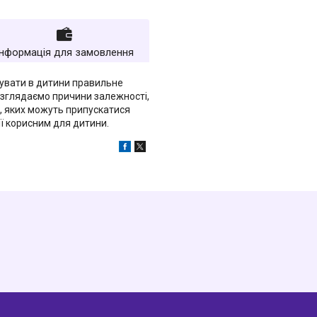
Інформація для замовлення
рмувати в дитини правильне
озглядаємо причини залежності,
и, яких можуть припускатися
ії корисним для дитини.