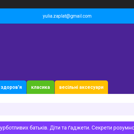
yulia.zaplat@gmail.com
здоров'я
класика
весільні аксесуари
урботливих батьків. Діти та ґаджети. Секрети розумно