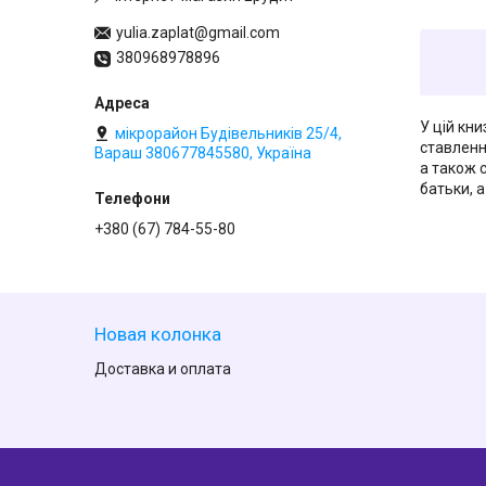
yulia.zaplat@gmail.com
380968978896
У цій кн
мікрорайон Будівельників 25/4,
ставленн
Вараш 380677845580, Україна
а також 
батьки, 
+380 (67) 784-55-80
Новая колонка
Доставка и оплата