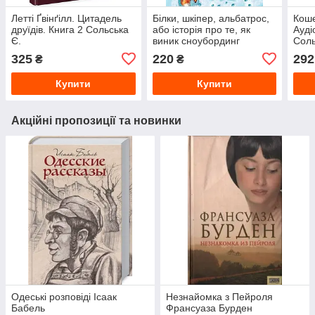
Летті Ґвінґілл. Цитадель
Білки, шкіпер, альбатрос,
Коше
друїдів. Книга 2 Сольська
або історія про те, як
Ауді
Є.
виник сноубординг
Соль
Сольська Є.
325
220
292
₴
₴
Купити
Купити
Акційні пропозиції та новинки
Одеські розповіді Ісаак
Незнайомка з Пейроля
Бабель
Франсуаза Бурден