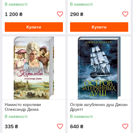
В наявності
В наявності
1 200
290
₴
₴
Купити
Купити
Намисто королеви
Острів загублених душ Джоан
Олександр Дюма
Друетт
В наявності
В наявності
335
640
₴
₴