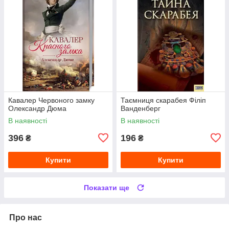
Кавалер Червоного замку
Таємниця скарабея Філіп
Олександр Дюма
Ванденберг
В наявності
В наявності
396
196
₴
₴
Купити
Купити
Показати ще
Про нас