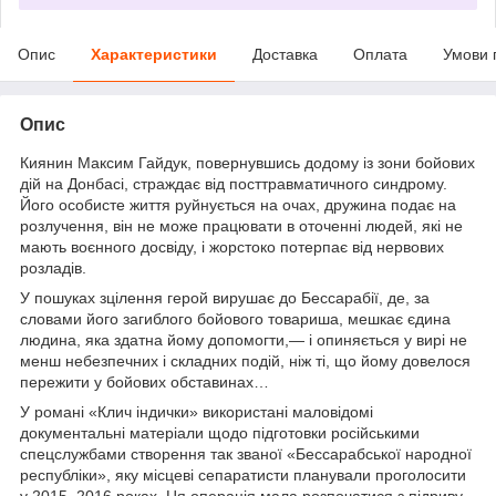
Опис
Характеристики
Доставка
Оплата
Умови 
Опис
Киянин Максим Гайдук, повернувшись додому із зони бойових
дій на Донбасі, страждає від посттравматичного синдрому.
Його особисте життя руйнується на очах, дружина подає на
розлучення, він не може працювати в оточенні людей, які не
мають воєнного досвіду, і жорстоко потерпає від нервових
розладів.
У пошуках зцілення герой вирушає до Бессарабії, де, за
словами його загиб­лого бойового товариша, мешкає єдина
людина, яка здатна йому допомогти,— і опиняється у вирі не
менш небезпечних і складних подій, ніж ті, що йому довелося
пережити у бойових обставинах…
У романі «Клич індички» використані маловідомі
документальні матеріали щодо підготовки російськими
спецслужбами створення так званої «Бессарабської народної
республіки», яку місцеві сепаратисти планували проголосити
у 2015–2016 роках. Ця операція мала розпочатися з підриву