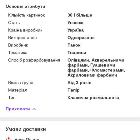
Основні атрибути
Кількість картинок
30 і більше
Стать
Унісекс
Країна виробник
Україна
Використання
Одноразове
Виробник
Ранок
Тематика
Тварини
Спосіб розфарбовування
Олівцями, Акварельними
фарбами, Гуашевими
фарбами, Фломастерами,
Акриловими фарбами
Вікова група
Від 3 років
Матеріал
Папір
Тип
Класична розмальовка
Приховати
Умови доставки
Нова Пошта