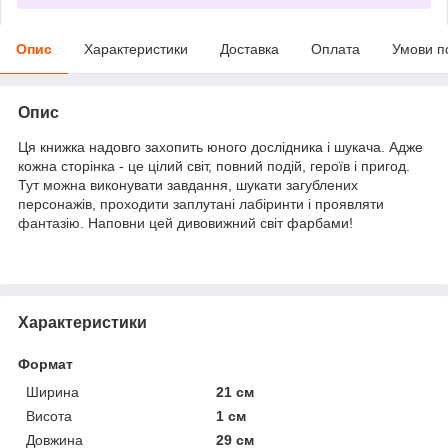
Опис
Характеристики
Доставка
Оплата
Умови п
Опис
Ця книжка надовго захопить юного дослідника і шукача. Адже
кожна сторінка - це цілий світ, повний подій, героїв і пригод.
Тут можна виконувати завдання, шукати загублених
персонажів, проходити заплутані лабіринти і проявляти
фантазію. Наповни цей дивовижний світ фарбами!
Характеристики
Формат
Ширина
21 см
Висота
1 см
Довжина
29 см