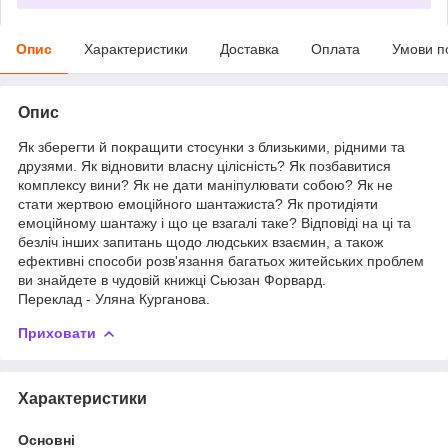
Опис
Характеристики
Доставка
Оплата
Умови п
Опис
Як зберегти й покращити стосунки з близькими, рідними та
друзями. Як відновити власну цілісність? Як позбавитися
комплексу вини? Як не дати маніпулювати собою? Як не
стати жертвою емоційного шантажиста? Як протидіяти
емоційному шантажу і що це взагалі таке? Відповіді на ці та
безліч інших запитань щодо людських взаємин, а також
ефективні способи розв'язання багатьох житейських проблем
ви знайдете в чудовій книжці Сьюзан Форвард.
Переклад - Уляна Курганова.
Приховати
Характеристики
Основні