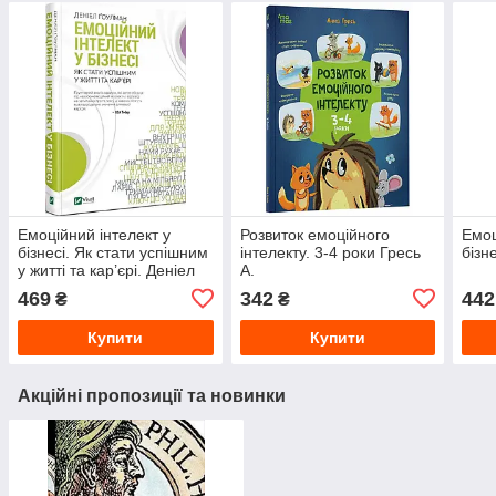
Емоційний інтелект у
Розвиток емоційного
Емоц
бізнесі. Як стати успішним
інтелекту. 3-4 роки Гресь
бізн
у житті та кар’єрі. Денiел
А.
Ґоулман
469
342
442
₴
₴
Купити
Купити
Акційні пропозиції та новинки