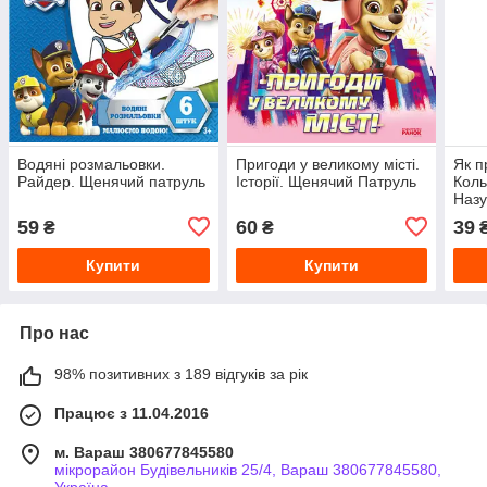
Водяні розмальовки.
Пригоди у великому місті.
Як п
Райдер. Щенячий патруль
Історії. Щенячий Патруль
Коль
Назу
59
60
39
₴
₴
Купити
Купити
Про нас
98% позитивних з 189 відгуків за рік
Працює з 11.04.2016
м. Вараш 380677845580
мікрорайон Будівельників 25/4, Вараш 380677845580,
Україна