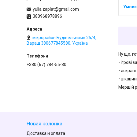
yulia.zaplat@gmail.com
380968978896
мікрорайон Будівельників 25/4,
Вараш 380677845580, Україна
Ну що, г
• ігрові 
+380 (67) 784-55-80
• яскраві
• цікави
Мерщій р
Новая колонка
Доставка и оплата