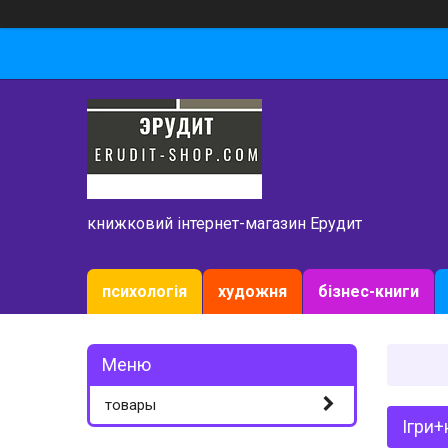
книжковий інтернет-магазин Ерудит
психологія
художня
бізнес-книги
товары
Ігри+