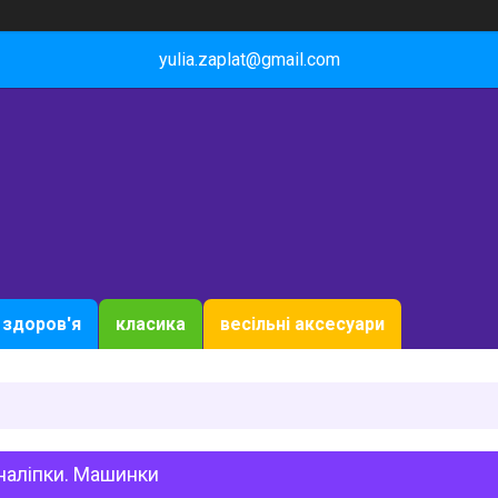
yulia.zaplat@gmail.com
здоров'я
класика
весільні аксесуари
наліпки. Машинки