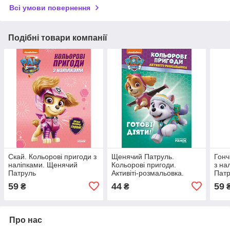
Всі умови повернення
Подібні товари компанії
Скай. Кольорові пригоди з
Щенячий Патруль.
Гонч
наліпками. Щенячий
Кольорові пригоди.
з на
Патруль
Активіті-розмальовка.
Пат
Готові діяти!
59
44
59
₴
₴
Про нас