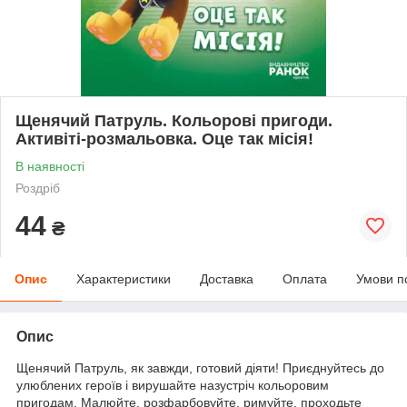
Щенячий Патруль. Кольорові пригоди.
Активіті-розмальовка. Оце так місія!
В наявності
Роздріб
44
₴
Опис
Характеристики
Доставка
Оплата
Умови п
Опис
Щенячий Патруль, як завжди, готовий діяти! Приєднуйтесь до
улюблених героїв і вирушайте назустріч кольоровим
пригодам. Малюйте, розфарбовуйте, римуйте, проходьте