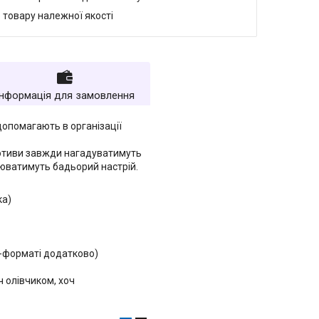
 товару належної якості
Інформація для замовлення
допомагають в організації
 мотиви завжди нагадуватимуть
орюватимуть бадьорий настрій.
ка)
ф-форматі додатково)
ч олівчиком, хоч