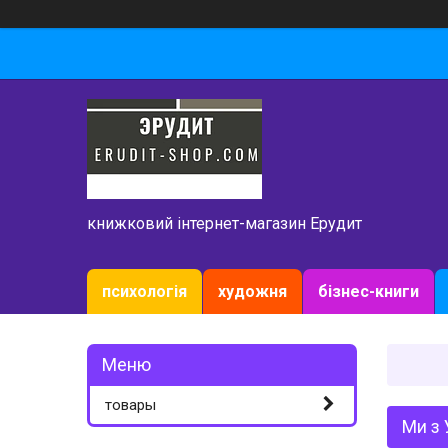
книжковий інтернет-магазин Ерудит
психологія
художня
бізнес-книги
товары
Ми з 