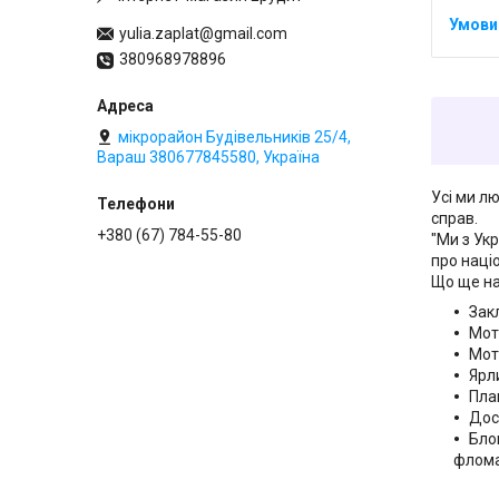
yulia.zaplat@gmail.com
380968978896
мікрорайон Будівельників 25/4,
Вараш 380677845580, Україна
Усі ми л
справ.
+380 (67) 784-55-80
"Ми з Ук
про наці
Що ще на 
Зак
Мот
Мот
Ярл
Пла
Дос
Блок
флома