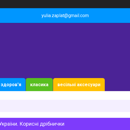
yulia.zaplat@gmail.com
здоров'я
класика
весільні аксесуари
України. Корисні дрібнички