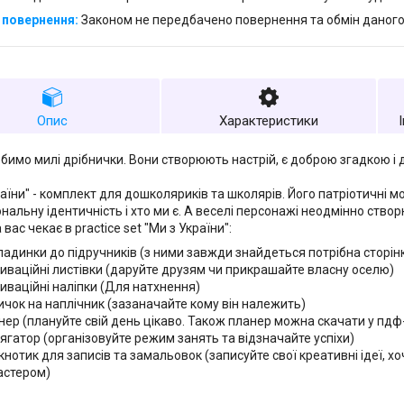
Законом не передбачено повернення та обмін даного
Опис
Характеристики
юбимо милі дрібнички. Вони створюють настрій, є доброю згадкою і 
раїни" - комплект для дошколяриків та школярів. Його патріотичні
ональну ідентичність і хто ми є. А веселі персонажі неодмінно ств
вас чекає в practice set "Ми з України":
ладинки до підручників (з ними завжди знайдеться потрібна сторін
иваційні листівки (даруйте друзям чи прикрашайте власну оселю)
иваційні наліпки (Для натхнення)
ичок на наплічник (зазаначайте кому він належить)
нер (плануйте свій день цікаво. Також планер можна скачати у пд
ягатор (організовуйте режим занять та відзначайте успіхи)
нотик для записів та замальовок (записуйте свої креативні ідеї, хо
стером)