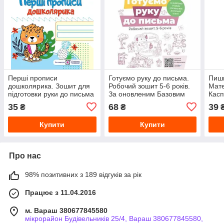
Перші прописи
Готуємо руку до письма.
Пиши
дошколярика. Зошит для
Робочий зошит 5-6 років.
Мате
підготовки руки до письма
За оновленим Базовим
Касп
для дітей 5–6 років
компонентом дошкільної
35
68
39
₴
₴
освіти Швайка Л.А
Купити
Купити
Про нас
98% позитивних з 189 відгуків за рік
Працює з 11.04.2016
м. Вараш 380677845580
мікрорайон Будівельників 25/4, Вараш 380677845580,