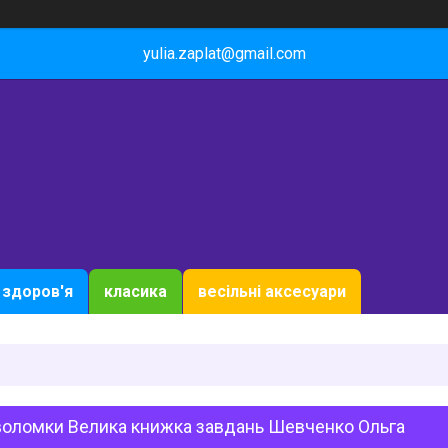
yulia.zaplat@gmail.com
здоров'я
класика
весільні аксесуари
воломки Велика книжка завдань Шевченко Ольга