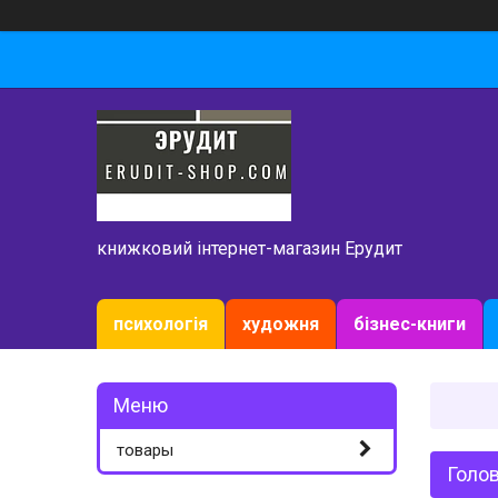
книжковий інтернет-магазин Ерудит
психологія
художня
бізнес-книги
товары
Голо