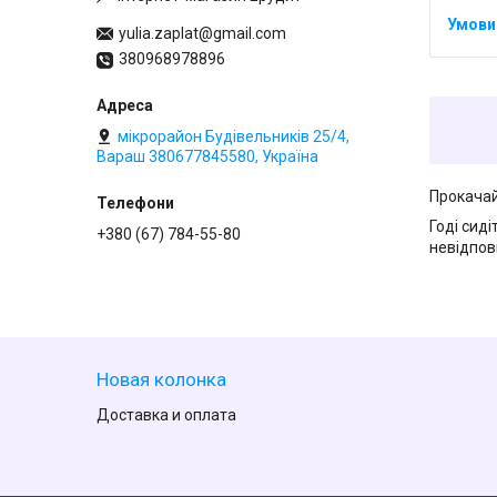
yulia.zaplat@gmail.com
380968978896
мікрорайон Будівельників 25/4,
Вараш 380677845580, Україна
Прокачай
Годі сиді
+380 (67) 784-55-80
невідпові
Новая колонка
Доставка и оплата