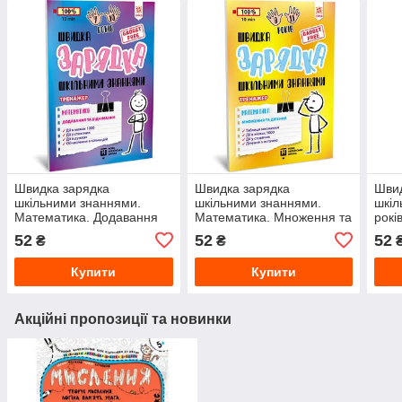
Швидка зарядка
Швидка зарядка
Швид
шкільними знаннями.
шкільними знаннями.
шкіл
Математика. Додавання
Математика. Множення та
рокі
та віднімання
ділення
52
52
52
₴
₴
Купити
Купити
Акційні пропозиції та новинки