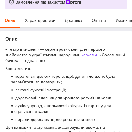
Замовлення під захистом
Опис
Характеристики
Доставка
Оплата
Умови п
Опис
«Театр в кишені» — серія ігрових книг для першого
знайомства з українськими народними
казками
. «Солом’яний
бичок» — одна з них.
Книга містить:
коротенькі діалоги героїв, щоб дитині легше їх було
запам'ятати та повторити;
яскраві сучасні ілюстрації;
додатковий словник для кращого розуміння казки;
аудіосупровід; - пальчикові фігурки із картону для
інсценування казки;
поради дорослим щодо роботи із книгою.
Цей казковий театр можна влаштовувати вдома, на