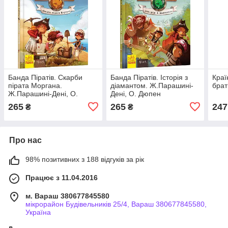
Банда Піратів. Скарби
Банда Піратів. Історія з
Краї
пірата Моргана.
діамантом. Ж.Парашині-
брат
Ж.Парашині-Дені, О.
Дені, О. Дюпен
Дюпен
265
265
247
₴
₴
Про нас
98% позитивних з 188 відгуків за рік
Працює з 11.04.2016
м. Вараш 380677845580
мікрорайон Будівельників 25/4, Вараш 380677845580,
Україна