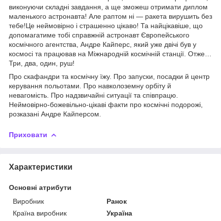
виконуючи складні завдання, а ще зможеш отримати диплом
маленького астронавта! Але раптом ні — ракета вирушить без
тебе!Це неймовірно і страшенно цікаво! Та найцікавіше, що
допомагатиме тобі справжній астронавт Європейського
космічного агентства, Андре Кайперс, який уже двічі був у
космосі та працював на Міжнародній космічній станції. Отже…
Три, два, один, руш!
Про скафандри та космічну їжу. Про запуски, посадки й центр
керування польотами. Про навколоземну орбіту й
невагомість. Про надзвичайні ситуації та співпрацю.
Неймовірно-божевільно-цікаві факти про космічні подорожі,
розказані Андре Кайперсом.
Приховати
Характеристики
Основні атрибути
Виробник
Ранок
Країна виробник
Україна