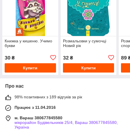
Книжка у кишеню. Учимо
Розмальовки у сумочці
Розм
букви
Новий рік
спор
30
32
89
₴
₴
Купити
Купити
Про нас
98% позитивних з 189 відгуків за рік
Працює з 11.04.2016
м. Вараш 380677845580
мікрорайон Будівельників 25/4, Вараш 380677845580,
Україна