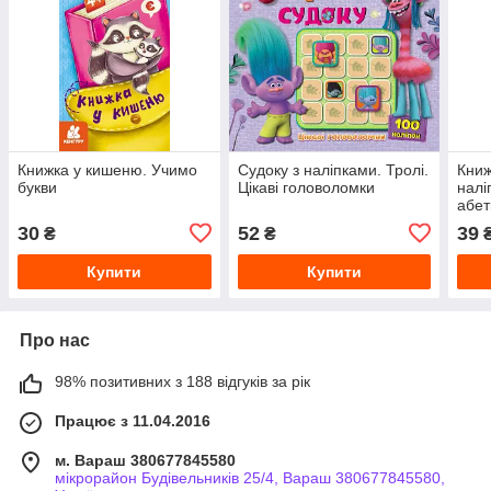
Книжка у кишеню. Учимо
Судоку з наліпками. Тролі.
Книж
букви
Цікаві головоломки
налі
абет
30
52
39
₴
₴
Купити
Купити
Про нас
98% позитивних з 188 відгуків за рік
Працює з 11.04.2016
м. Вараш 380677845580
мікрорайон Будівельників 25/4, Вараш 380677845580,