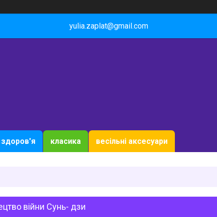
yulia.zaplat@gmail.com
здоров'я
класика
весільні аксесуари
цтво війни Сунь- дзи