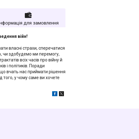
Інформація для замовлення
едення війн!
лати власні страхи, сперечатися
о, чи здобудемо ми перемогу,
актатів всіх часів про війну й
ів і політиків. Поради
 що вчать нас приймати рішення
 того, у чому саме ви хочете