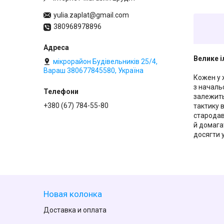
yulia.zaplat@gmail.com
380968978896
Велике і
мікрорайон Будівельників 25/4,
Вараш 380677845580, Україна
Кожен у 
з началь
залежить 
+380 (67) 784-55-80
тактику в
стародав
й домага
досягти у
Новая колонка
Доставка и оплата