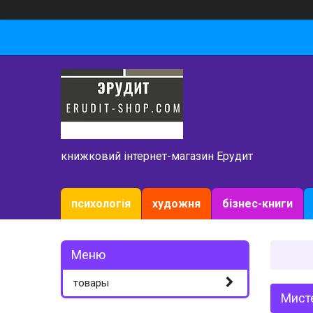
книжковий інтернет-магазин Ерудит
психологія
художня
бізнес-книги
товары
Мисте