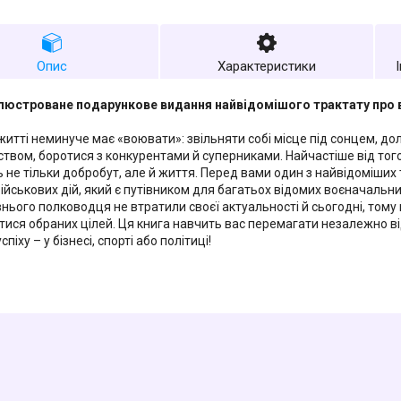
Опис
Характеристики
люстроване подарункове видання найвідомішого трактату про в
житті неминуче має «воювати»: звільняти собі місце під сонцем, до
ством, боротися з конкурентами й суперниками. Найчастіше від тог
не тільки добробут, але й життя. Перед вами один з найвідоміших тр
ійськових дій, який є путівником для багатьох відомих воєначальник
нього полководця не втратили своєї актуальності й сьогодні, тому
тися обраних цілей. Ця книга навчить вас перемагати незалежно від
спіху – у бізнесі, спорті або політиці!