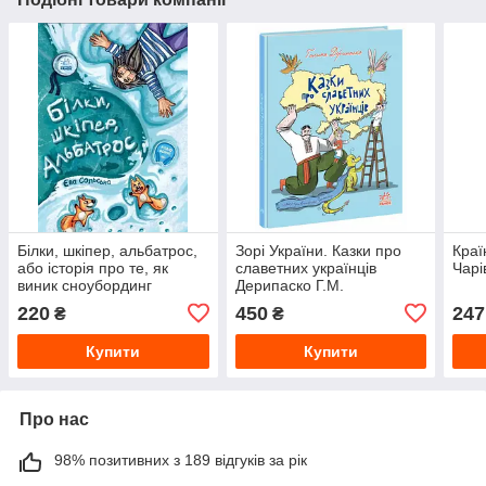
Білки, шкіпер, альбатрос,
Зорі України. Казки про
Краї
або історія про те, як
славетних українців
Чарі
виник сноубординг
Дерипаско Г.М.
Сольська Є.
220
450
247
₴
₴
Купити
Купити
Про нас
98% позитивних з 189 відгуків за рік