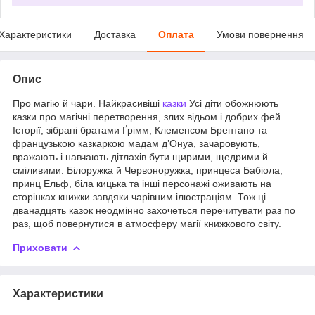
Характеристики
Доставка
Оплата
Умови повернення
Опис
Про магію й чари. Найкрасивіші
казки
Усі діти обожнюють
казки про магічні перетворення, злих відьом і добрих фей.
Історії, зібрані братами Ґрімм, Клеменсом Брентано та
французькою казкаркою мадам д’Онуа, зачаровують,
вражають і навчають дітлахів бути щирими, щедрими й
сміливими. Білоружка й Червоноружка, принцеса Бабіола,
принц Ельф, біла кицька та інші персонажі оживають на
сторінках книжки завдяки чарівним ілюстраціям. Тож ці
дванадцять казок неодмінно захочеться перечитувати раз по
раз, щоб повернутися в атмосферу магії книжкового світу.
Приховати
Характеристики