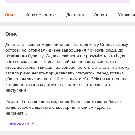
Опис
Характеристики
Доставка
Оплата
Умови п
Опис
Десятеро незнайомців опинилися на далекому Солдатському
острові: усі отримали дивне запрошення приїхати сюди, до
розкішного будинку. Однак поки вони не розуміють, хто і для
чого їх викликав… Через певний час починається жахіття:
хтось жорстоко й вигадливо вбиває гостей, а зі столу, на якому
стояло рівно десять порцелянових статуеток, перед кожним
убивством зникає одна… Хто за цим стоїть? Як ця моторошна
історія пов’язана із дитячою лічилкою? І, головне, хто
наступний?
Роман «І не лишилось жодного» було екранізовано безліч
разів, зокрема відомим є двосерійний фільм «Десять
негренят».
Приховати