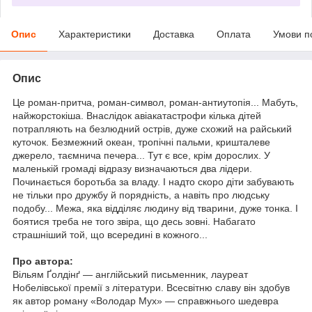
Опис
Характеристики
Доставка
Оплата
Умови п
Опис
Це роман-притча, роман-символ, роман-антиутопія... Мабуть,
найжорстокіша. Внаслідок авіакатастрофи кілька дітей
потрапляють на безлюдний острів, дуже схожий на райський
куточок. Безмежний океан, тропічні пальми, кришталеве
джерело, таємнича печера... Тут є все, крім дорослих. У
маленькій громаді відразу визначаються два лідери.
Починається боротьба за владу. І надто скоро діти забувають
не тільки про дружбу й порядність, а навіть про людську
подобу... Межа, яка відділяє людину від тварини, дуже тонка. І
боятися треба не того звіра, що десь зовні. Набагато
страшніший той, що всередині в кожного...
Про автора:
Вільям Ґолдінґ — англійський письменник, лауреат
Нобелівської премії з літератури. Всесвітню славу він здобув
як автор роману «Володар Мух» — справжнього шедевра