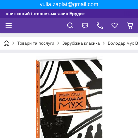
yulia.zaplat@gmail.com
книжковий інтернет-магазин Ерудит
Товари та послуги
Зарубіжна класика
Володар мух В.