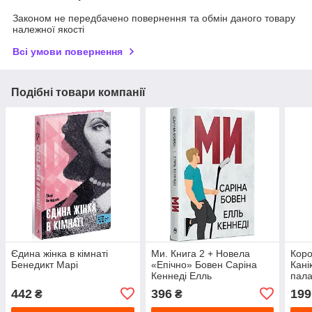
Законом не передбачено повернення та обмін даного товару
належної якості
Всі умови повернення
Подібні товари компанії
Єдина жінка в кімнаті
Ми. Книга 2 + Новела
Коро
Бенедикт Марі
«Епічно» Бовен Саріна
Кані
Кеннеді Елль
пала
442
396
199
₴
₴