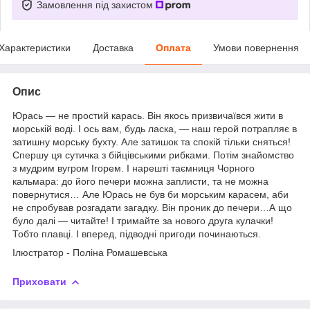
Замовлення під захистом
Характеристики
Доставка
Оплата
Умови повернення
Опис
Юрась — не простий карась. Він якось призвичаївся жити в
морській воді. І ось вам, будь ласка, — наш герой потрапляє в
затишну морську бухту. Але затишок та спокій тільки сняться!
Спершу ця сутичка з бійцівськими рибками. Потім знайомство
з мудрим вугром Ігорем. І нарешті таємниця Чорного
кальмара: до його печери можна заплисти, та не можна
повернутися… Але Юрась не був би морським карасем, аби
не спробував розгадати загадку. Він проник до печери…А що
було далі — читайте! І тримайте за нового друга кулачки!
Тобто плавці. І вперед, підводні пригоди починаються.
Ілюстратор - Поліна Ромашевська
Приховати