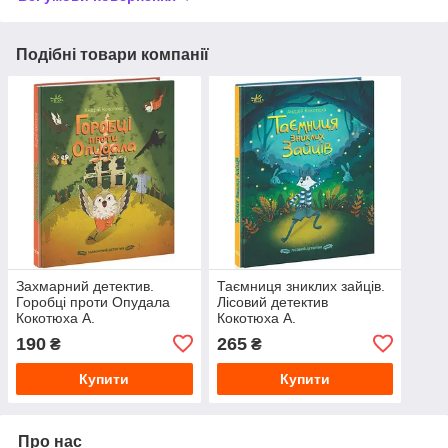
Подібні товари компанії
Захмарний детектив.
Таємниця зниклих зайців.
Горобці проти Опудала
Лісовий детектив
Кокотюха А.
Кокотюха А.
190
265
₴
₴
Купити
Купити
Про нас