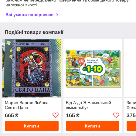
Законом не передбачено повернення та обмін даного товару
належної якості
Всі умови повернення
Подібні товари компанії
Марио Варгас Льйоса
Від А до Я Навчальний
Запи
Свято Цапа
віммельбух
Холм
665
165
375
₴
₴
Купити
Купити