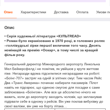
Опис
Характеристики
Доставка
Оплата
Умови п
Опис
•
Серія художньої літератури «КУЛЬТREAD»
•
Роман було екранізовано в 1970 році, в головних ролях
–голлівудські зірки першої величини того часу. Десять
номінацій на премію «Оскар», в тому числі за кращий
фільм року.
Генеральний директор Міжнародного аеропорту Лінкольна
Мел Бейкерсфелд і не помітив, як увійшов у круте життєве
піке. Негаразди вдома підсилилися негараздами на роботі:
«Боїнг-707» застряг на одній зі злітних смуг. Тим часом Рейс
Два «Транс Америка» починає набирати пасажирів. Пілот
навіть не підозрює, що єдиною смугою для посадки є саме
заблокована «Боїнгом». Але все це абсолютно нічого не
важить, коли до аеропорту заходить чоловік, що запланував
підірвати себе в одному з рейсів. Він уже поклав вибухівку до
своєї валізки, він уже на борту літака…