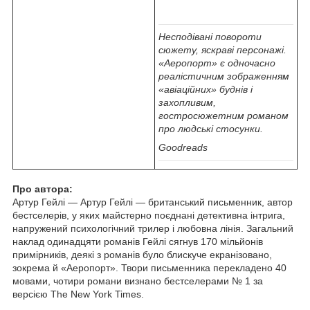
Несподівані повороти
сюжету, яскраві персонажі.
«Аеропорт» є одночасно
реалістичним зображенням
«авіаційних» буднів і
захопливим,
гостросюжетним романом
про людські стосунки.
Goodreads
Про автора:
Артур Гейлі — Артур Гейлі — британський письменник, автор
бестселерів, у яких майстерно поєднані детективна інтрига,
напружений психологічний трилер і любовна лінія. Загальний
наклад одинадцяти романів Гейлі сягнув 170 мільйонів
примірників, деякі з романів було блискуче екранізовано,
зокрема й «Аеропорт». Твори письменника перекладено 40
мовами, чотири романи визнано бестселерами № 1 за
версією The New York Times.