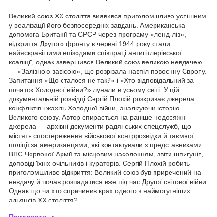
Великий союз ХХ століття виявився приголомшливо успішним
у реалізації його безпосередніх завдань. Американська
допомога Британії та СРСР через програму «ленд-ліз»,
відкриття Другого фронту в червні 1944 року стали
найяскравішими епізодами співпраці антигітлерівської
коаліції, однак завершився Великий союз великою невдачею
— «Залізною завісою», що розрізала навпіл повоєнну Європу.
Запитання «Що сталося не так?» і «Хто відповідальний за
початок Холодної війни?» лунали в усьому світі. У цій
документальній розвідці Сергій Плохій розкриває джерела
конфліктів і жахіть Холодної війни, аналізуючи історію
Великого союзу. Автор спирається на раніше недосяжні
джерела — архівні документи радянських спецслужб, що
містять спостереження військової контррозвідки й таємної
поліції за американцями, які контактували з представниками
ВПС Червоної Армії та місцевим населенням, звіти шпигунів,
доповіді їхніх очільників і кураторів. Сергій Плохій робить
приголомшливе відкриття: Великий союз був приречений на
невдачу й почав розпадатися вже під час Другої світової війни.
Однак що чи хто спричинив крах одного з наймогутніших
альянсів ХХ століття?
Приховати