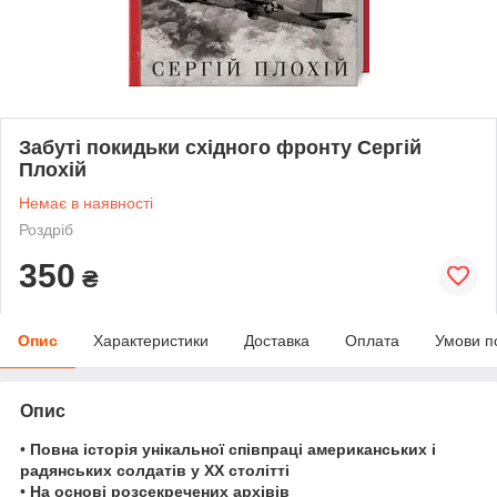
Забуті покидьки східного фронту Сергій
Плохій
Немає в наявності
Роздріб
350
₴
Опис
Характеристики
Доставка
Оплата
Умови п
Опис
•
Повна історія унікальної співпраці американських і
радянських солдатів у ХХ столітті
•
На основі розсекречених архівів