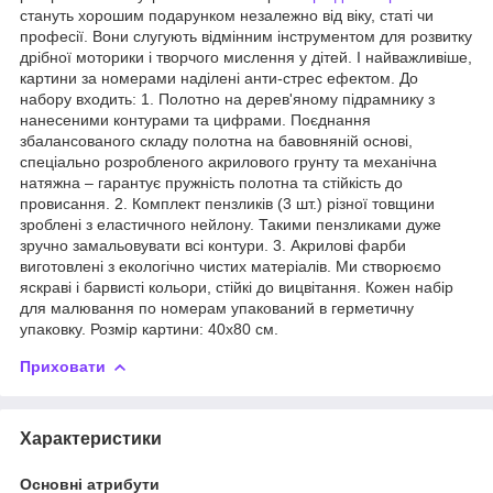
стануть хорошим подарунком незалежно від віку, статі чи
професії. Вони слугують відмінним інструментом для розвитку
дрібної моторики і творчого мислення у дітей. І найважливіше,
картини за номерами наділені анти-стрес ефектом. До
набору входить: 1. Полотно на дерев'яному підрамнику з
нанесеними контурами та цифрами. Поєднання
збалансованого складу полотна на бавовняній основі,
спеціально розробленого акрилового грунту та механічна
натяжна – гарантує пружність полотна та стійкість до
провисання. 2. Комплект пензликів (3 шт.) різної товщини
зроблені з еластичного нейлону. Такими пензликами дуже
зручно замальовувати всі контури. 3. Акрилові фарби
виготовлені з екологічно чистих матеріалів. Ми створюємо
яскраві і барвисті кольори, стійкі до вицвітання. Кожен набір
для малювання по номерам упакований в герметичну
упаковку. Розмір картини: 40х80 см.
Приховати
Характеристики
Основні атрибути