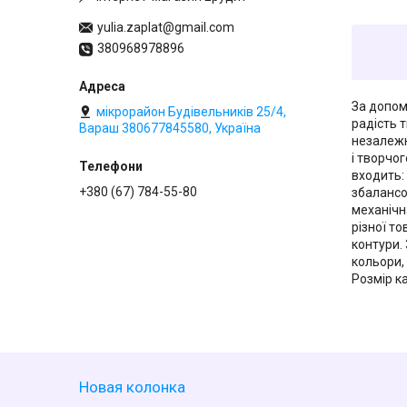
yulia.zaplat@gmail.com
380968978896
За допо
мікрорайон Будівельників 25/4,
радість т
Вараш 380677845580, Україна
незалежн
і творчо
входить:
+380 (67) 784-55-80
збалансо
механічн
різної т
контури. 
кольори,
Розмір ка
Новая колонка