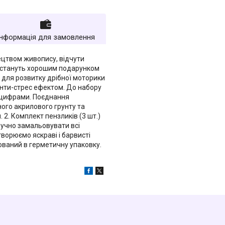
Інформація для замовлення
тецтвом живопису, відчути
стануть хорошим подарунком
м для розвитку дрібної моторики
 анти-стрес ефектом. До набору
а цифрами. Поєднання
ого акрилового грунту та
 2. Комплект пензликів (3 шт.)
ручно замальовувати всі
творюємо яскраві і барвисті
ований в герметичну упаковку.