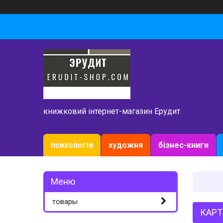
книжковий інтернет-магазин Ерудит
психологія
художня
бізнес-книги
товары
КАРТ