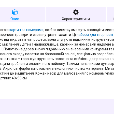
Опис
Характеристики
могою
картин за номерами
, всі без винятку зможуть оволодіти мис
ворчості і розкрити свої внутрішні таланти. Ці
набори для творчості
о від віку, статі чи професії. Вони слугують відмінним інструменто
го мислення у дітей. І найважливіше, картини за номерами наділені
 1. Полотно на дерев'яному підрамнику з нанесеними контурами т
ваного складу полотна на бавовняній основі, спеціально розроблен
а натяжна – гарантує пружність полотна та стійкість до провисання.
овщини зроблені з еластичного нейлону. Такими пензликами дуже з
3. Акрилові фарби виготовлені з екологічно чистих матеріалів. Ми с
 стійкі до вицвітання. Кожен набір для малювання по номерам упак
ртини: 40х50 см.