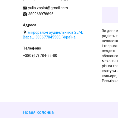
yulia.zaplat@gmail.com
380968978896
За допо
мікрорайон Будівельників 25/4,
радість т
Вараш 380677845580, Україна
незалежн
і творчо
входить:
+380 (67) 784-55-80
збалансо
механічн
різної т
контури. 
кольори,
Розмір ка
Новая колонка