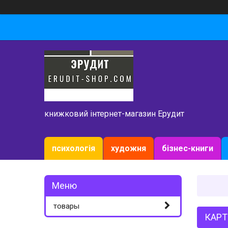
книжковий інтернет-магазин Ерудит
психологія
художня
бізнес-книги
товары
КАРТ