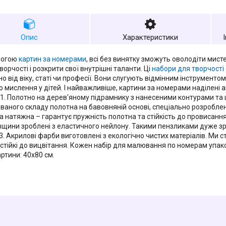
Опис
Характеристики
могою
картин за номерами
, всі без винятку зможуть оволодіти мис
ворчості і розкрити свої внутрішні таланти. Ці
набори для творчості
о від віку, статі чи професії. Вони слугують відмінним інструменто
го мислення у дітей. І найважливіше, картини за номерами наділені
 1. Полотно на дерев'яному підрамнику з нанесеними контурами т
ваного складу полотна на бавовняній основі, спеціально розроблен
а натяжна – гарантує пружність полотна та стійкість до провисання.
овщини зроблені з еластичного нейлону. Такими пензликами дуже з
3. Акрилові фарби виготовлені з екологічно чистих матеріалів. Ми с
 стійкі до вицвітання. Кожен набір для малювання по номерам упак
ртини: 40х80 см.