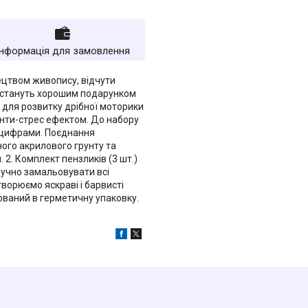
Інформація для замовлення
тецтвом живопису, відчути
стануть хорошим подарунком
м для розвитку дрібної моторики
 анти-стрес ефектом. До набору
а цифрами. Поєднання
ого акрилового грунту та
 2. Комплект пензликів (3 шт.)
ручно замальовувати всі
творюємо яскраві і барвисті
ований в герметичну упаковку.