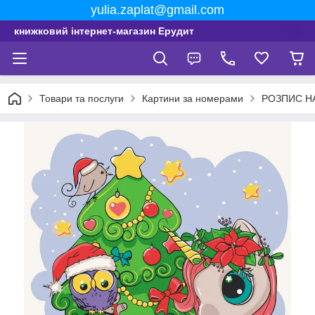
yulia.zaplat@gmail.com
книжковий інтернет-магазин Ерудит
Товари та послуги
Картини за номерами
РОЗПИС НА