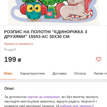
РОЗПИС НА ПОЛОТНІ "ЄДИНОРІЖКА З
ДРУЗЯМИ" 15553-AC 30Х30 СМ
Немає в наявності
Роздріб
199
₴
Опис
Характеристики
Доставка
Оплата
Умови п
Опис
За допомогою
картин за номерами
, всі без винятку зможуть
оволодіти мистецтвом живопису, відчути радість творчості і
розкрити свої внутрішні таланти. Ці
набори для творчості