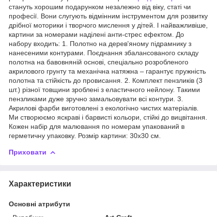
стануть хорошим подарунком незалежно від віку, статі чи
професії. Вони слугують відмінним інструментом для розвитку
дрібної моторики і творчого мислення у дітей. І найважливіше,
картини за номерами наділені анти-стрес ефектом. До
набору входить: 1. Полотно на дерев'яному підрамнику з
нанесеними контурами. Поєднання збалансованого складу
полотна на бавовняній основі, спеціально розробленого
акрилового грунту та механічна натяжна – гарантує пружність
полотна та стійкість до провисання. 2. Комплект пензликів (3
шт.) різної товщини зроблені з еластичного нейлону. Такими
пензликами дуже зручно замальовувати всі контури. 3.
Акрилові фарби виготовлені з екологічно чистих матеріалів.
Ми створюємо яскраві і барвисті кольори, стійкі до вицвітання.
Кожен набір для малювання по номерам упакований в
герметичну упаковку. Розмір картини: 30х30 см.
Приховати
Характеристики
Основні атрибути