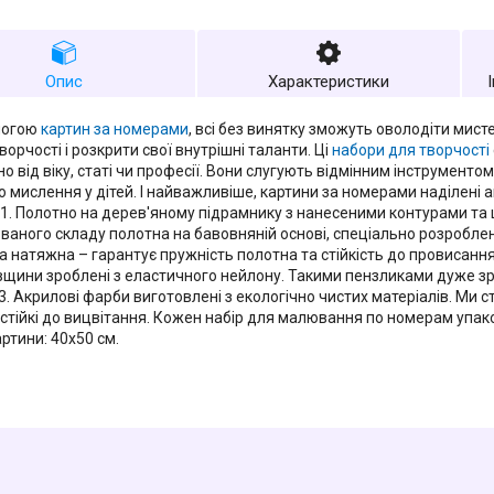
Опис
Характеристики
могою
картин за номерами
, всі без винятку зможуть оволодіти мис
ворчості і розкрити свої внутрішні таланти. Ці
набори для творчості
о від віку, статі чи професії. Вони слугують відмінним інструменто
го мислення у дітей. І найважливіше, картини за номерами наділені
 1. Полотно на дерев'яному підрамнику з нанесеними контурами т
ваного складу полотна на бавовняній основі, спеціально розроблен
а натяжна – гарантує пружність полотна та стійкість до провисання.
овщини зроблені з еластичного нейлону. Такими пензликами дуже з
3. Акрилові фарби виготовлені з екологічно чистих матеріалів. Ми с
 стійкі до вицвітання. Кожен набір для малювання по номерам упак
ртини: 40х50 см.