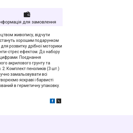
Інформація для замовлення
тецтвом живопису, відчути
стануть хорошим подарунком
м для розвитку дрібної моторики
 анти-стрес ефектом. До набору
а цифрами. Поєднання
ого акрилового грунту та
 2. Комплект пензликів (3 шт.)
ручно замальовувати всі
творюємо яскраві і барвисті
ований в герметичну упаковку.