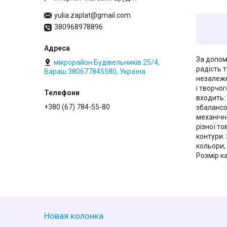
yulia.zaplat@gmail.com
380968978896
За допо
мікрорайон Будівельників 25/4,
радість т
Вараш 380677845580, Україна
незалежн
і творчо
входить:
+380 (67) 784-55-80
збалансо
механічн
різної т
контури. 
кольори,
Розмір ка
Новая колонка