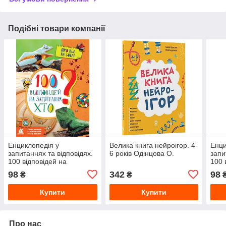
Подібні товари компанії
Енциклопедія у
Велика книга нейроігор. 4-
Енци
запитаннях та відповідях.
6 років Одінцова О.
запи
100 відповідей на
100 
запитання ХТО?
запи
98
342
98
₴
₴
Ольховська О.М.
Ольх
Купити
Купити
Про нас