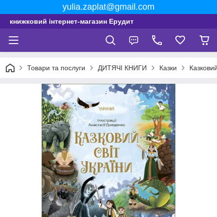
yulia.zaplat@gmail.com
книжковий інтернет-магазин Ерудит
Товари та послуги
ДИТЯЧІ КНИГИ
Казки
Казковий