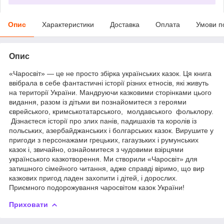
Опис
Характеристики
Доставка
Оплата
Умови п
Опис
«Чаросвіт» — це не просто збірка українських казок. Ця книга
ввібрала в себе фантастичні історії різних етносів, які живуть
на території України. Мандруючи казковими сторінками цього
видання, разом із дітьми ви познайомитеся з героями
єврейського, кримськотатарського, молдавського фольклору.
Дізнаєтеся історії про злих панів, падишахів та королів із
польських, азербайджанських і болгарських казок. Вирушите у
пригоди з персонажами грецьких, гагаузьких і румунських
казок і, звичайно, ознайомитеся з чудовими взірцями
українського казкотворення. Ми створили «Чаросвіт» для
затишного сімейного читання, адже справді віримо, що вир
казкових пригод ладен захопити і дітей, і дорослих.
Приємного подорожування чаросвітом казок України!
Приховати