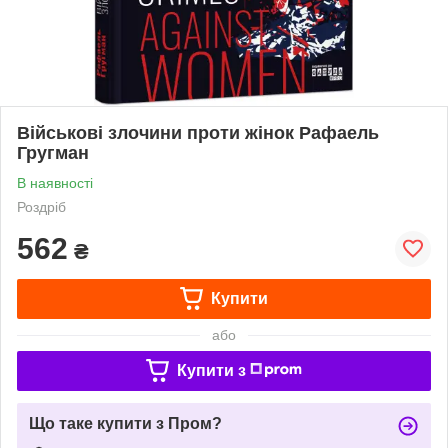
Військові злочини проти жінок Рафаель
Гругман
В наявності
Роздріб
562
₴
Купити
або
Купити з
Що таке купити з Пром?