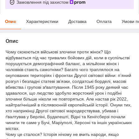
Замовлення під захистом
Опис
Характеристики
Доставка
Оплата
Умови п
Опис
Чому скоюються військові злочини проти жінок? Що
відбувається під час тривалих бойових дій, коли в суспільстві
порушується демографічний баланс, а мільйони жінок і
чоловіків стають самотніми? Багато чого траплялося на
окупованих територіях і фронтах Другої світової війни: п’яний
розгул і безладні статеві зв’язки, солдатські борделі, масові
вбивства і групові зґвалтування. Після 1945 року деякий час
здавалося, що людство здобуло жорстокий урок і подібні
злочини більше ніколи не повторяться. Але настав рік 2022,
найтрагічніший в післявоєнній європейській історії. Онуки тих,
хто наприкінці Другої світової мародерствував, убивав і
ґвалтував у Берліні, Будапешті, Відні та Кенігсберзі почали
чинити те саме у Бучі, Маріуполі, Херсоні та іншіх українських
містах.
Чому це сталося? Історія нічому не вчить народи, якщо