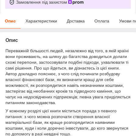
Замовлення під захистом
Опис
Характеристики
Доставка
Оплата
Умови п
Опис
Переважній більшості людей, незалежно від того, в якій країні
вони проживають, на шляху до багатства доводиться долати
схожі перепони, застосовувати подібні підходи, ухвалювати ті
самі рішення. Про що йдеться, ви дізнаєтесь із цієї книги.
Автор докладно пояснює, з чого слід починати розбудову
власної фінансової бази, як визначити кращі для себе
можливості, як розпорядитися навіть незначними коштами,
застерігає від необачних кроків та підводного каміння, що
чатує на недосвідчених підприємців; певна увага приділяється
питанням законодавства.
У кожному розділі цієї книги міститься порада з певного
питання: з чого можна розпочати створення власної
матеріальної бази, як краще розпорядитися наявними
коштами, куди і коли доречно інвестувати, до кого звернутися
по допомогу в разі невдачі тощо.